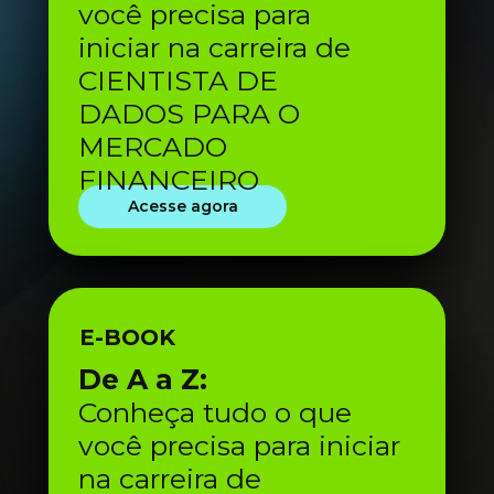
você precisa para 
iniciar na carreira de 
CIENTISTA DE 
DADOS PARA O 
MERCADO 
FINANCEIRO
Acesse agora
E-BOOK
De A a Z:
Conheça tudo o que 
você precisa para iniciar 
na carreira de 