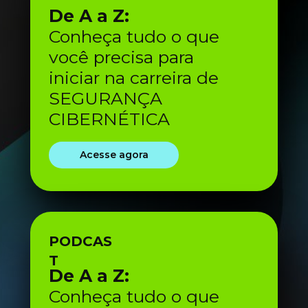
De A a Z:
Conheça tudo o que 
você precisa para 
iniciar na carreira de 
SEGURANÇA 
CIBERNÉTICA
Acesse agora
PODCAS
T
De A a Z:
Conheça tudo o que 