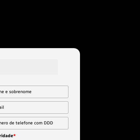
aixo para baixar o 
rogramático!
ridade
*