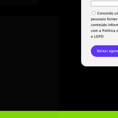
Concordo co
pessoais forneci
conteúdo inform
com a Política 
a LGPD.
Baixar ago