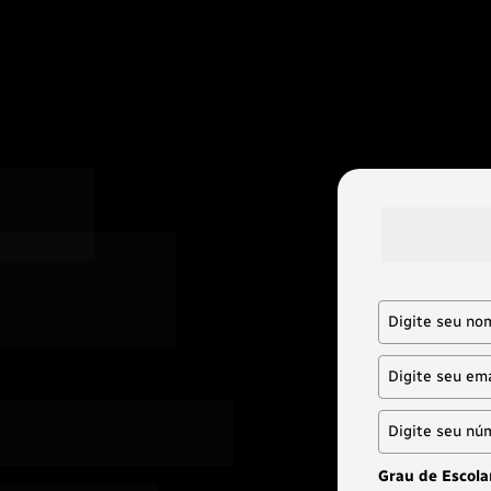
Preencha ab
rocessos 
conteúdo p
 educacional e 
ira com a gente.
Grau de Escola