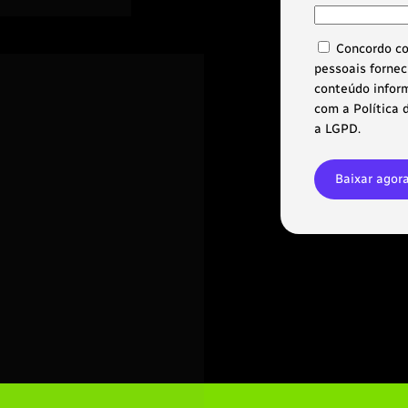
Concordo co
pessoais forneci
conteúdo inform
com a Política 
a LGPD.
Baixar ago