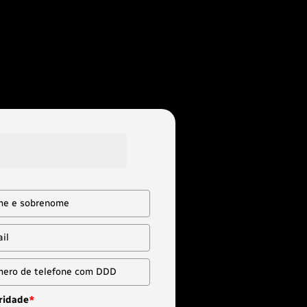
aixo para baixar o 
rogramático!
ridade
*